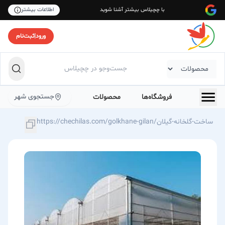
با چچیلاس بیشتر آشنا شوید
اطلاعات بیشتر
ورود
|
ثبت‌نام
جستجوی شهر
فروشگاه‌ها
محصولات
https://chechilas.com/golkhane-gilan/ساخت-گلخانه-گیلان