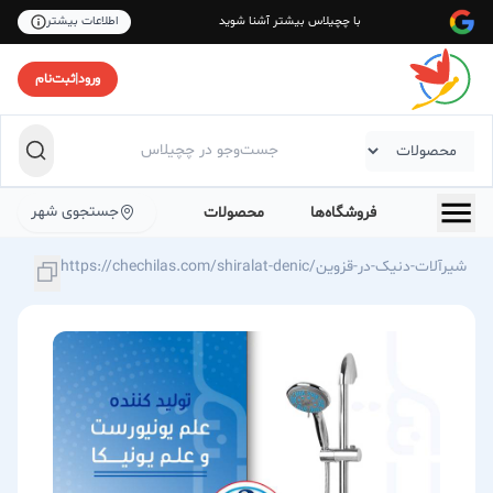
با چچیلاس بیشتر آشنا شوید
اطلاعات بیشتر
ورود
|
ثبت‌نام
جستجوی شهر
فروشگاه‌ها
محصولات
https://chechilas.com/shiralat-denic/شیرآلات-دنیک-در-قزوین