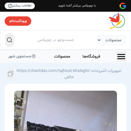
با چچیلاس بیشتر آشنا شوید
اطلاعات بیشتر
ورود
|
ثبت‌نام
جستجوی شهر
فروشگاه‌ها
محصولات
https://chechilas.com/tajhizat-khaleghi/تجهیزات-آشپزخانه-
خالقی