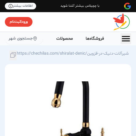
با چچیلاس بیشتر آشنا شوید
اطلاعات بیشتر
ورود
|
ثبت‌نام
جستجوی شهر
فروشگاه‌ها
محصولات
https://chechilas.com/shiralat-denic/شیرآلات-دنیک-در-قزوین