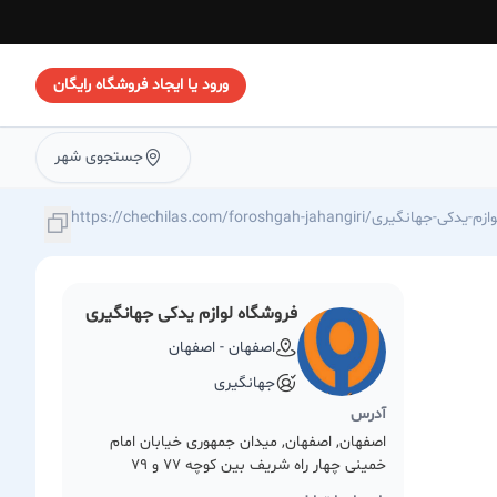
ورود یا ایجاد فروشگاه رایگان
جستجوی شهر
https://chechilas./فروشگاه-لوازم-یدکی-جهانگیری
فروشگاه لوازم یدکی جهانگیری
اصفهان - اصفهان
جهانگیری
آدرس
اصفهان, اصفهان, میدان جمهوری خیابان امام
خمینی چهار راه شریف بین کوچه 77 و 79