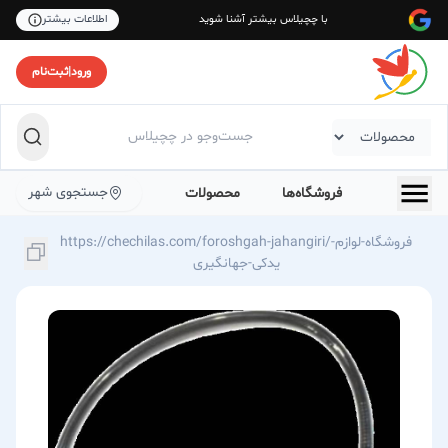
با چچیلاس بیشتر آشنا شوید
اطلاعات بیشتر
ورود
|
ثبت‌نام
جستجوی شهر
فروشگاه‌ها
محصولات
https://chechilas.com/foroshgah-jahangiri/فروشگاه-لوازم-
یدکی-جهانگیری