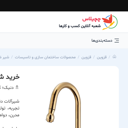
چچیلاس
شعبه آنلاین کسب و کارها
دسته‌بندی‌ها
قزوین
قزوین
محصولات ساختمان سازی و تاسیسات
شیر ظ
خرید شی
🚿 دنیک؛ ک
شیرآلات دن
تجربه، تول
مدرن، دوام