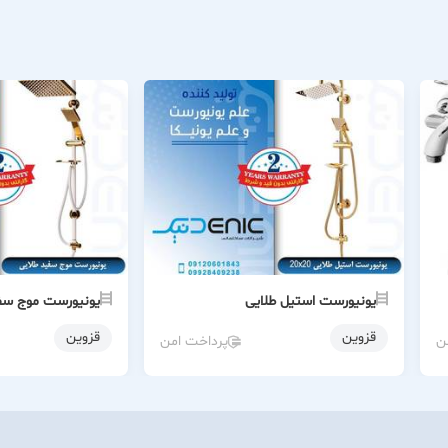
یونیورست استیل طلایی
یونیورست موج سف
قزوین
قزوین
ن
پرداخت امن