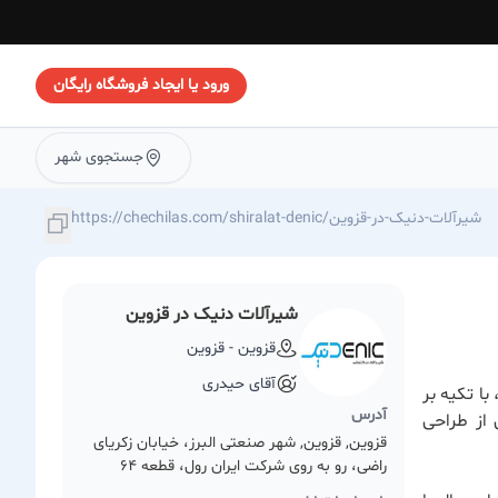
ورود یا ایجاد فروشگاه رایگان
جستجوی شهر
https://chechilas.com/shiralat-denic/شیرآلات-دنیک-در-قزوین
شیرآلات دنیک در قزوین
قزوین - قزوین
آقای حیدری
ا تکیه بر
آدرس
 از طراحی
قزوین, قزوین, شهر صنعتی البرز، خیابان زکریای
راضی، رو به روی شرکت ایران رول، قطعه 64