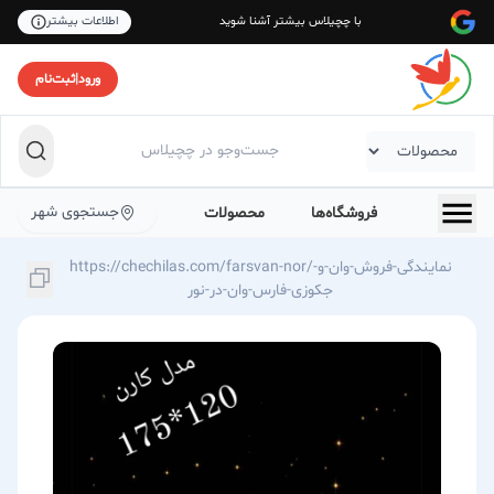
با چچیلاس بیشتر آشنا شوید
اطلاعات بیشتر
ورود
|
ثبت‌نام
جستجوی شهر
فروشگاه‌ها
محصولات
https://chechilas.com/farsvan-nor/نمایندگی-فروش-وان-و-
جکوزی-فارس-وان-در-نور