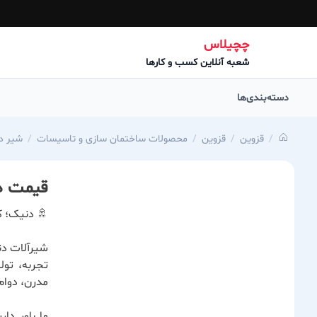
چچیلاس
شعبه آنلاین کسب و کارها
دسته‌بندی‌ها
قزوین
قزوین
محصولات ساختمان سازی و تاسیسات
شیر د
قیمت د
🚿 دنیک؛ ک
شیرآلات دن
تجربه، تول
مدرن، دوام
ما باور دا