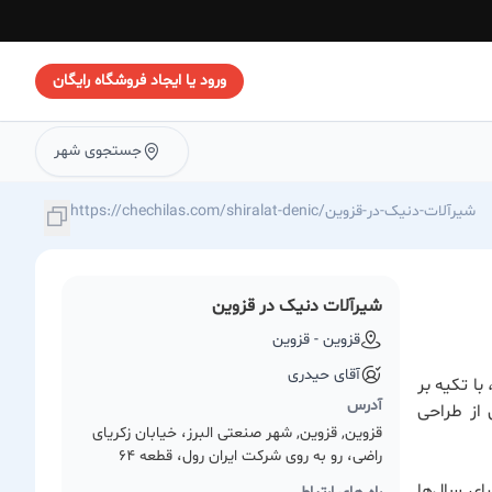
ورود یا ایجاد فروشگاه رایگان
جستجوی شهر
https://chechilas.com/shiralat-denic/شیرآلات-دنیک-در-قزوین
شیرآلات دنیک در قزوین
قزوین - قزوین
آقای حیدری
ا تکیه بر
آدرس
 از طراحی
قزوین, قزوین, شهر صنعتی البرز، خیابان زکریای
راضی، رو به روی شرکت ایران رول، قطعه 64
ای سال‌ها