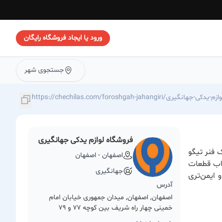
ورود یا ایجاد فروشگاه رایگان
جستجوی شهر
https://chechilas./فروشگاه-لوازم-یدکی-جهانگیری
فروشگاه لوازم یدکی جهانگیری
 فنر تیگو
اصفهان - اصفهان
خاب قطعات
جهانگیری
 ایمن‌تری
آدرس
اصفهان, اصفهان, میدان جمهوری خیابان امام
خمینی چهار راه شریف بین کوچه 77 و 79