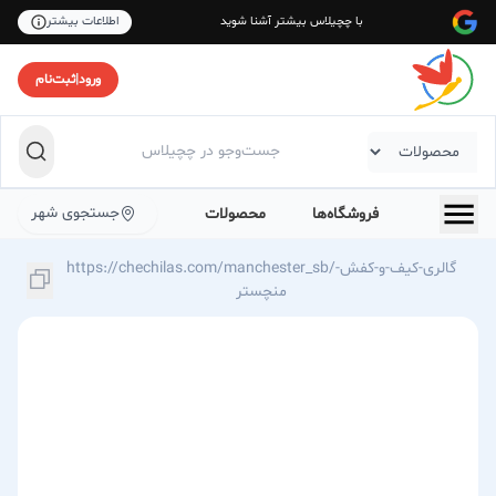
با چچیلاس بیشتر آشنا شوید
اطلاعات بیشتر
ورود
|
ثبت‌نام
جستجوی شهر
فروشگاه‌ها
محصولات
https://chechilas.com/manchester_sb/گالری-کیف-و-کفش-
منچستر