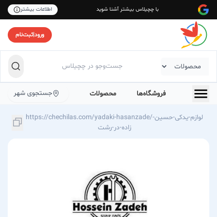
با چچیلاس بیشتر آشنا شوید
اطلاعات بیشتر
ورود
|
ثبت‌نام
جستجوی شهر
فروشگاه‌ها
محصولات
https://chechilas.com/yadaki-hasanzade/لوازم-یدکی-حسین-
زاده-در-رشت