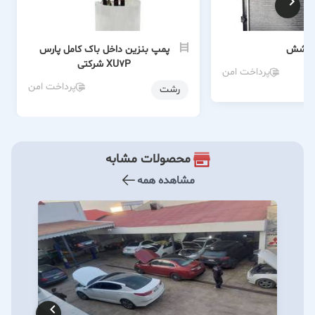
ا کوشش
پمپ بنزین داخل باک کامل پارس
XU7P شرکتی
پرداخت امن
پرداخت امن
رشت
محصولات مشابه
مشاهده همه