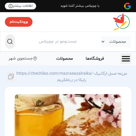
با چچیلاس بیشتر آشنا شوید
اطلاعات بیشتر
ورود
|
ثبت‌نام
جستجوی شهر
فروشگاه‌ها
محصولات
https://chechilas.com/mazraeasalraika/مزرعه-عسل-ارگانیک-
رایکا-در-رباطكریم