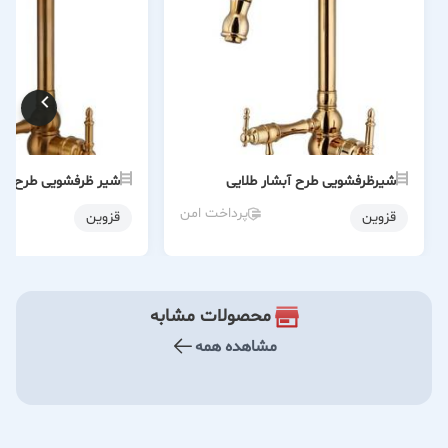
شیرظرفشویی طرح آبشار طلایی
شیر ظرفشویی طرح آبش
پرداخت امن
قزوین
قزوین
محصولات مشابه
مشاهده همه