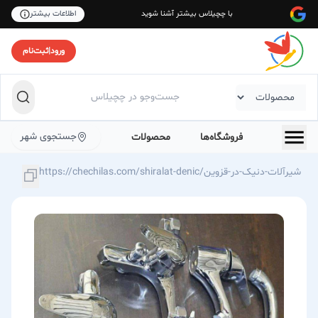
با چچیلاس بیشتر آشنا شوید
اطلاعات بیشتر
ورود
|
ثبت‌نام
جستجوی شهر
فروشگاه‌ها
محصولات
https://chechilas.com/shiralat-denic/شیرآلات-دنیک-در-قزوین