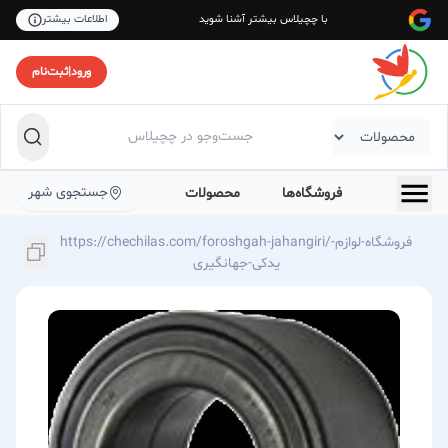
با چچیلاس بیشتر آشنا شوید
اطلاعات بیشتر
ورود
|
ثبت‌نام
جستجوی شهر
فروشگاه‌ها
محصولات
https://chechilas.com/foroshgah-jahangiri/فروشگاه-لوازم-
یدکی-جهانگیری