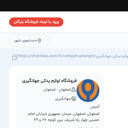
ورود یا ایجاد فروشگاه رایگان
جستجوی شهر
https://chechilas./فروشگاه-لوازم-یدکی-جهانگیری
فروشگاه لوازم یدکی جهانگیری
اصفهان - اصفهان
جهانگیری
آدرس
اصفهان, اصفهان, میدان جمهوری خیابان امام
خمینی چهار راه شریف بین کوچه 77 و 79