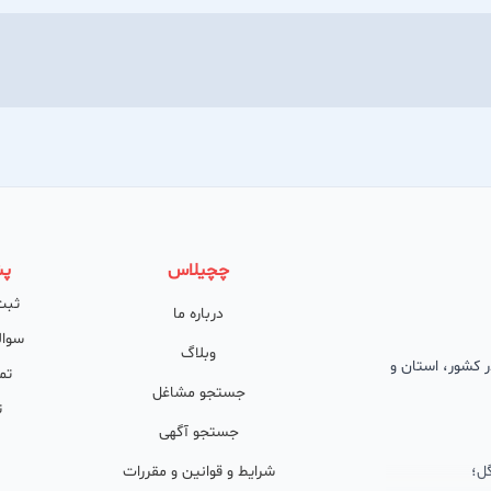
چچیلاس
پش
ثبت
درباره ما
سوال
وبلاگ
 در کشور، استان و
تم
جستجو مشاغل
ت
جستجو آگهی
ل؛
شرایط و قوانین و مقررات