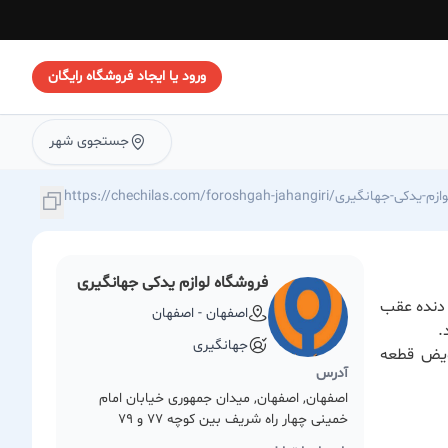
ورود یا ایجاد فروشگاه رایگان
جستجوی شهر
https://chechilas./فروشگاه-لوازم-یدکی-جهانگیری
فروشگاه لوازم یدکی جهانگیری
دنده عقب
اصفهان - اصفهان
.
جهانگیری
ویض قطعه
آدرس
اصفهان, اصفهان, میدان جمهوری خیابان امام
خمینی چهار راه شریف بین کوچه 77 و 79