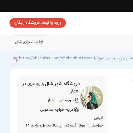
ورود یا ایجاد فروشگاه رایگان
جستجوی شهر
https://che/فروشگاه-شهر-شال-و-روسری-در-اهواز
فروشگاه شهر شال و روسری در
اهواز
خوزستان - اهواز
مریم خواجه ساهوتی
آدرس
خوزستان, اهواز, گلستان، پاساژ ساحل، واحد 18