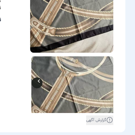
م
ق
ق
گزارش آگهی