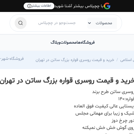
با چچیلاس بیشتر آشنا شوید
اطلاعات بیشتر
فروشگاه‌ها
محصولات
وبلاگ
chilas.com/shahr-shal-roosari
اسلامی
خرید و قیمت روسری قواره بزرگ ساتن در تهران
رید و قیمت روسری قواره بزرگ ساتن در تهران
وسری ساتن طرح برند
واره:140
یستایی عالی کیفیت فوق العاده
یک و زیبا برای مهمانی مجلس
ور چرخ دوز
وی گوش خش خش نمیکنه