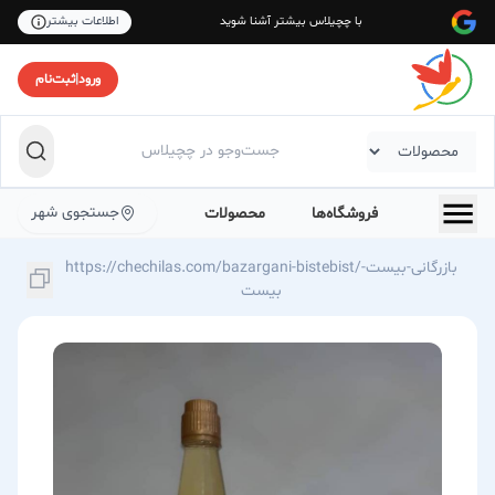
با چچیلاس بیشتر آشنا شوید
اطلاعات بیشتر
ورود
|
ثبت‌نام
جستجوی شهر
فروشگاه‌ها
محصولات
https://chechilas.com/bazargani-bistebist/بازرگانی-بیست-
بیست