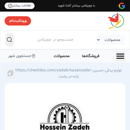
با چچیلاس بیشتر آشنا شوید
اطلاعات بیشتر
ورود
|
ثبت‌نام
جستجوی شهر
فروشگاه‌ها
محصولات
https://chechilas.com/yadaki-hasanzade/لوازم-یدکی-حسین-
زاده-در-رشت