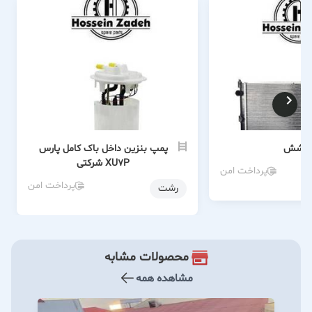
ا کوشش
پمپ بنزین داخل باک کامل پارس
XU7P شرکتی
پرداخت امن
پرداخت امن
رشت
محصولات مشابه
مشاهده همه