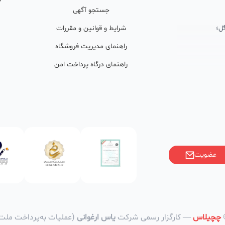
جستجو آگهی
ل؛
شرایط و قوانین و مقررات
راهنمای مدیریت فروشگاه
راهنمای درگاه پرداخت امن
ان پشتیبان
ولید محتوا و
ی فعال در
خوبی گرفته‌اند.
عضویت
ر)، صاحبین کسب‌وکارها با
فی کنند؟
وانین ایران
چچیلاس
— کارگزار رسمی شرکت
یاس ارغوانی
(عملیات به‌پرداخت ملت