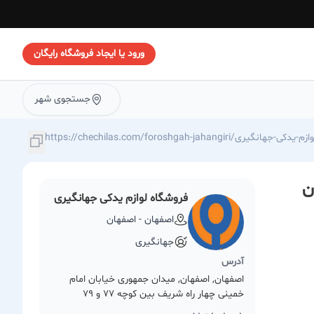
ورود یا ایجاد فروشگاه رایگان
جستجوی شهر
https://chechilas./فروشگاه-لوازم-یدکی-جهانگیری
فروشگاه لوازم یدکی جهانگیری
اصفهان - اصفهان
جهانگیری
آدرس
اصفهان, اصفهان, میدان جمهوری خیابان امام
خمینی چهار راه شریف بین کوچه 77 و 79