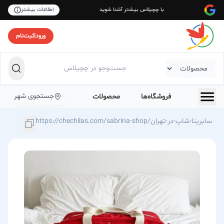
با چچیلاس بیشتر آشنا شوید
اطلاعات بیشتر
ورود
|
ثبت‌نام
جستجوی شهر
فروشگاه‌ها
محصولات
https://chechilas.com/sabrina-shop/سابرینا-شاپ-در-تهران