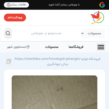
با چچیلاس بیشتر آشنا شوید
اطلاعات بیشتر
ورود
|
ثبت‌نام
جستجوی شهر
فروشگاه‌ها
محصولات
https://chechilas.com/foroshgah-jahangiri/فروشگاه-لوازم-
یدکی-جهانگیری