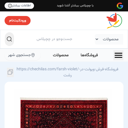
با چچیلاس بیشتر آشنا شوید
اطلاعات بیشتر
ورود
|
ثبت‌نام
جستجوی شهر
فروشگاه‌ها
محصولات
https://chechilas.com/farsh-violet/فروشگاه-فرش-ویولت-در-
رشت