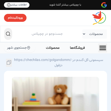
با چچیلاس بیشتر آشنا شوید
اطلاعات بیشتر
ورود
|
ثبت‌نام
جستجوی شهر
فروشگاه‌ها
محصولات
https://chechilas.com/golgandomm/سیسمونی-گل-گندم-در-
دزفول