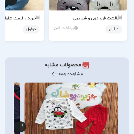
بالشت فرم دهی و شیردهی
خرید و قیمت شلوار 
پرداخت امن
دزفول
دزفول
محصولات مشابه
مشاهده همه