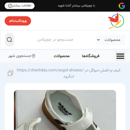
با چچیلاس بیشتر آشنا شوید
اطلاعات بیشتر
ورود
|
ثبت‌نام
جستجوی شهر
فروشگاه‌ها
محصولات
https://chechilas.com/sogol-shoess/کیف-و-کفش-سوگل-در-
لنگرود