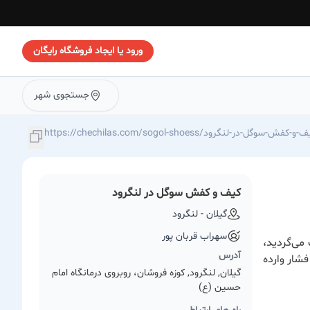
ورود یا ایجاد فروشگاه رایگان
جستجوی شهر
https://chechilas.com/sogol-sh/کیف-و-کفش-سوگل-در-لنگرود
کیف و کفش سوگل در لنگرود
گیلان - لنگرود
سهراب قربان پور
می‌گردید،
آدرس
شار وارده
گیلان, لنگرود, کوزه فروشان، روبروی درمانگاه امام
حسین (ع)