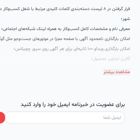
قرار گرفتن در 8 لیست دسته‌بندی کلمات کلیدی مرتبط با شغل کسب‌وکار
شهر؛
معرفی نام و مشخصات کامل کسب‌وکار به همراه لینک شبکه‌های اجتماعی؛
امکان بارگذاری نامحدود آگهی با صفحه مجزا در موتورهای جست‌وجو مثل گوگ
امکان بارگذاری ویدئو 100 ثانیه‌ای برای هر آگهی روی سرور چچیلاس؛
گالری تصاویر محصول؛
امکان دسته‌بندی آگهی‌ها
مشاهده بیشتر
پشتیبانی حرفه‌ای را هم به سبد خدماتش اضافه کرده است. چچیلاس با امک
اختصاصی به محض ورود هر کسب‌وکار، نظارت، تحلیل وکمک پشتیبان‌ها در ت
سئونویسی به کسب‌وکارها شرایط را طوری فراهم کرده که تا الان کسب‌وکارها
برای عضویت در خبرنامه ایمیل خود را وارد کنید
چچیلاس با کلمات کلیدی بسیار خوبی رتبه دریافت کرده و بازخورد‌های بسیار 
طی تماس‌های دوره‌ای پشتیبان‌ها (هر 45 روز تا 60 روز یک‌با
دریافت گزارش عملکردشان، در جریان کارهای انجام شده قرار می‌گیرند.