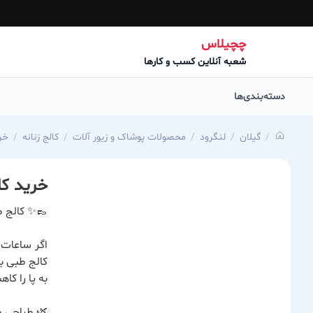
چچیلاس
شعبه آنلاین کسب و کارها
دسته‌بندی‌ها
گیلان
لنگرود
محصولات پوشاک و زیور آلات
کالج زنانه
خری
خرید کا
👞✨ کالج ط
اگر ساعات 
کالج طبی ب
به پا را کا
🌿 طراحی ط