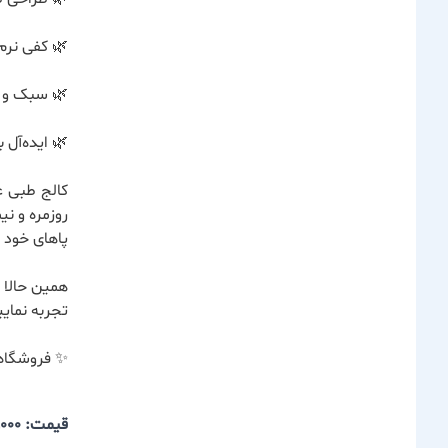
🌿 کفی نرم
🌿 سبک و م
🌿 ایده‌آل 
کالج طبی عل
روزمره و ن
پاهای خود ر
همین حالا 
تجربه نمایی
✨ فروشگاه 
قیمت: 1,780,000