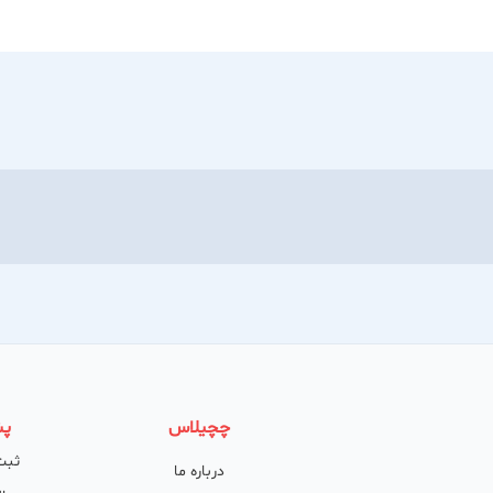
چچیلاس
پش
ثبت
درباره ما