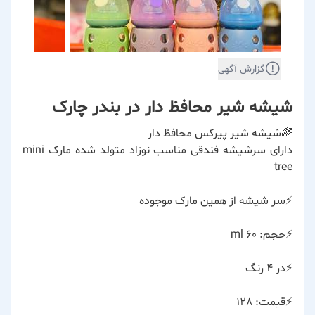
گزارش آگهی
شیشه شیر محافظ دار در بندر چارک
🌈شیشه شیر پیرکس محافظ دار
دارای سرشیشه فندقی مناسب نوزاد متولد شده مارک mini
tree
⚡️سر شیشه از همین مارک موجوده
⚡️حجم: 60 ml
⚡️در ۴ رنگ
⚡️قیمت: 128