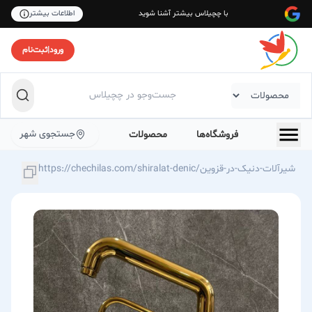
با چچیلاس بیشتر آشنا شوید
اطلاعات بیشتر
ورود
|
ثبت‌نام
جستجوی شهر
فروشگاه‌ها
محصولات
https://chechilas.com/shiralat-denic/شیرآلات-دنیک-در-قزوین