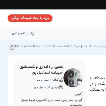
ورود یا ایجاد فروشگاه رایگان
جستجوی شهر
-راه-اندازی-و-شستشوی-اسپیلت-اسماعیل-پور
تعمیر، راه اندازی و شستشوی
اسپیلت اسماعیل پور
دستگاه با
گیلان - بندرانزلی
شده و در
فردین اسماعیل پور
به عملکرد
آدرس
گیلان, بندرانزلی, جنب بازار کاسپین کوچه رسول
جمشیدی