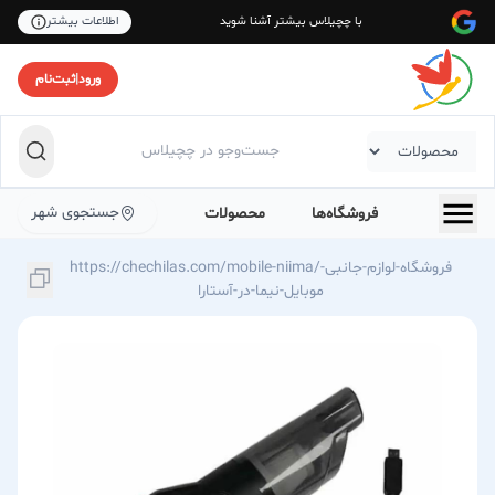
با چچیلاس بیشتر آشنا شوید
اطلاعات بیشتر
ورود
|
ثبت‌نام
جستجوی شهر
فروشگاه‌ها
محصولات
https://chechilas.com/mobile-niima/فروشگاه-لوازم-جانبی-
موبایل-نیما-در-آستارا