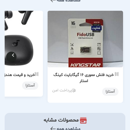
مشاهده همه
خرید فلش مموری 16 گیگابایت کینگ
خرید و قیمت هندزفری 
استار
آستارا
پرداخت امن
آستارا
محصولات مشابه
مشاهده همه