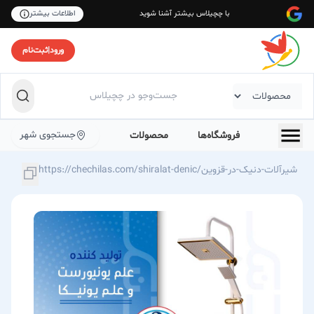
با چچیلاس بیشتر آشنا شوید
اطلاعات بیشتر
ورود
|
ثبت‌نام
جستجوی شهر
فروشگاه‌ها
محصولات
https://chechilas.com/shiralat-denic/شیرآلات-دنیک-در-قزوین