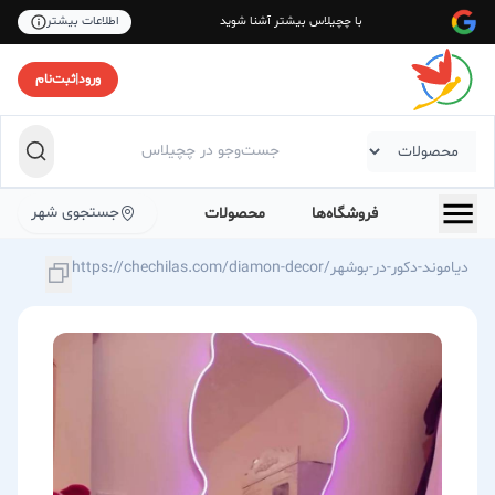
با چچیلاس بیشتر آشنا شوید
اطلاعات بیشتر
ورود
|
ثبت‌نام
جستجوی شهر
فروشگاه‌ها
محصولات
https://chechilas.com/diamon-decor/دیاموند-دکور-در-بوشهر