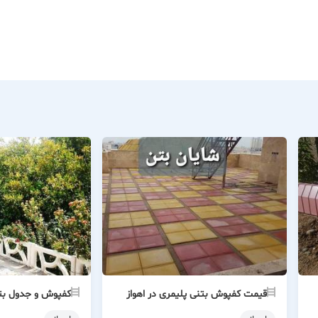
قیمت کفپوش بتنی پلیمری در اهواز
کفپوش و جدول بت