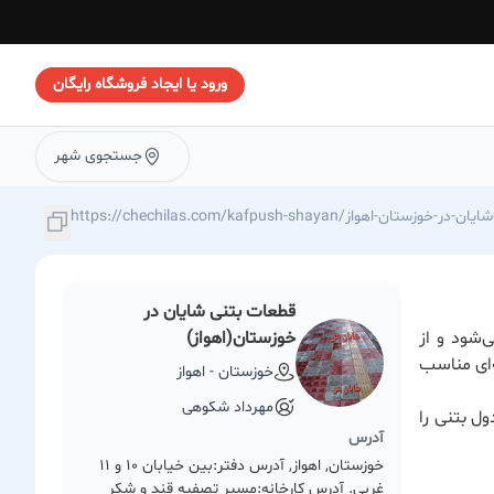
ورود یا ایجاد فروشگاه رایگان
جستجوی شهر
قطعات بتنی شایان در
د می‌شود و از
خوزستان(اهواز)
‌ای مناسب
خوزستان - اهواز
مهرداد شکوهی
ل بتنی را
آدرس
خوزستان, اهواز, آدرس دفتر:بین خیابان 10 و 11
غربی. آدرس کارخانه:مسیر تصفیه قند و شکر