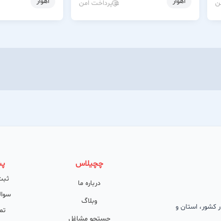
اهواز
اهواز
ن
پرداخت امن
چچیلاس
پش
ثبت
درباره ما
سوال
وبلاگ
 در کشور، استان و
تم
جستجو مشاغل