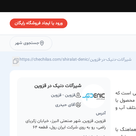
ورود یا ایجاد فروشگاه رایگان
جستجوی شهر
https://chechilas.com/shiralat-denic/شیرآلات-دنیک-در-قزوین
شیرآلات دنیک در قزوین
نی است که
قزوین - قزوین
 محصول با
آقای حیدری
ختلف آب و
آدرس
قزوین, قزوین, شهر صنعتی البرز، خیابان زکریای
راضی، رو به روی شرکت ایران رول، قطعه 64
هماهنگ با