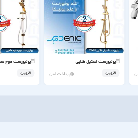
یونیورست استیل طلایی
یونیورست موج سف
قزوین
قزوین
ن
پرداخت امن