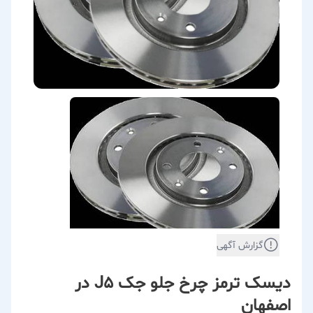
گزارش آگهی
دیسک ترمز چرخ جلو جک J۵ در
اصفهان