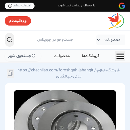
با چچیلاس بیشتر آشنا شوید
اطلاعات بیشتر
ورود
|
ثبت‌نام
جستجوی شهر
فروشگاه‌ها
محصولات
https://chechilas.com/foroshgah-jahangiri/فروشگاه-لوازم-
یدکی-جهانگیری