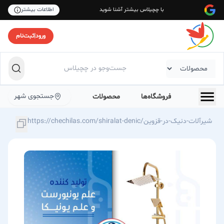
با چچیلاس بیشتر آشنا شوید
اطلاعات بیشتر
ورود
|
ثبت‌نام
جستجوی شهر
فروشگاه‌ها
محصولات
https://chechilas.com/shiralat-denic/شیرآلات-دنیک-در-قزوین