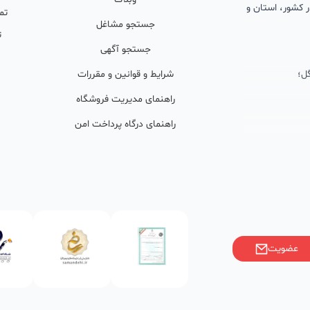
 در کشور، استان و
تم
جستجو مشاغل
ت
جستجو آگهی
ل؛
شرایط و قوانین و مقررات
راهنمای مدیریت فروشگاه
راهنمای درگاه پرداخت امن
ان پشتیبان
ولید محتوا و
ی فعال در
خوبی گرفته‌اند.
عضویت
ر)، صاحبین کسب‌وکارها با
فی کنند؟