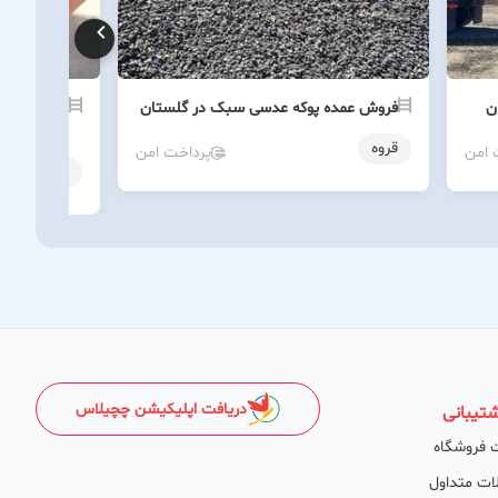
ن
فروش عمده پوکه عدسی سبک در گلستان
خرید پوکه 
قروه
قروه
 امن
پرداخت امن
قروه
دریافت اپلیکیشن چچیلاس
تیبانی
 فروشگاه
ات متداول