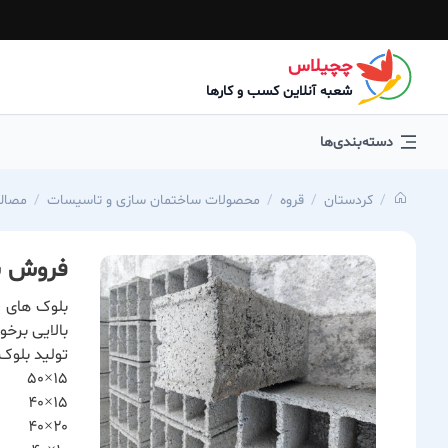
چچیلاس
شعبه آنلاین کسب و کارها
دسته‌بندی‌ها
كردستان
قروه
محصولات ساختمان سازی و تاسیسات
مصال
فروش ب
بلوک های س
بالایی برخو
تولید بلوک
۱۵×۵۰
۱۵×۴۰
۲۰×۴۰