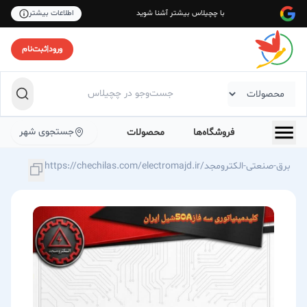
با چچیلاس بیشتر آشنا شوید
اطلاعات بیشتر
ورود
|
ثبت‌نام
جستجوی شهر
فروشگاه‌ها
محصولات
https://chechilas.com/electromajd.ir/برق-صنعتی-الکترومجد