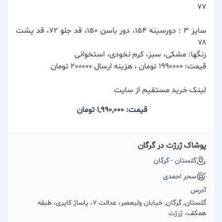
۷۷
سایز ۳ : دورسینه ۱۵۴، دور باسن ۱۵۰، قد جلو ۷۲، قد پشت
۷۸
رنگها: مشکی، سبز، کرم نخودی، استخوانی
قیمت: 1990000 تومان ، هزینه ارسال 200000 تومان
لینک خرید مستقیم از سایت
قیمت: 1,990,000
تومان
پوشاک ژرژت در گرگان
گلستان - گرگان
سحر احمدی
آدرس
گلستان, گرگان, خیابان ولیعصر، عدالت 7، پاساژ کاپری، طبقه
همکف، ژرژت