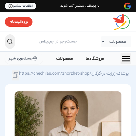
با چچیلاس بیشتر آشنا شوید
اطلاعات بیشتر
ورود
|
ثبت‌نام
جستجوی شهر
فروشگاه‌ها
محصولات
https://chechilas.com/zhorzhet-shop/پوشاک-ژرژت-در-گرگان