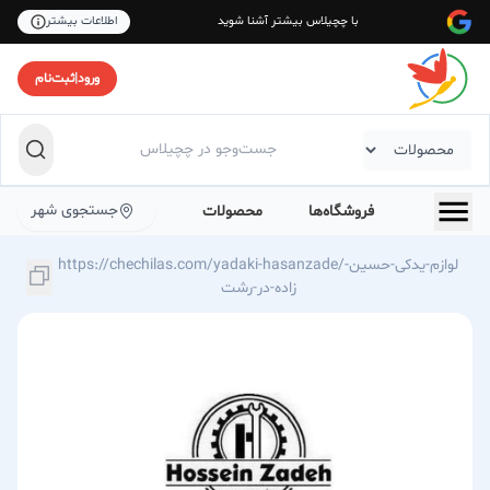
با چچیلاس بیشتر آشنا شوید
اطلاعات بیشتر
ورود
|
ثبت‌نام
جستجوی شهر
فروشگاه‌ها
محصولات
https://chechilas.com/yadaki-hasanzade/لوازم-یدکی-حسین-
زاده-در-رشت