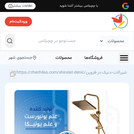
با چچیلاس بیشتر آشنا شوید
اطلاعات بیشتر
ورود
|
ثبت‌نام
جستجوی شهر
فروشگاه‌ها
محصولات
https://chechilas.com/shiralat-denic/شیرآلات-دنیک-در-قزوین