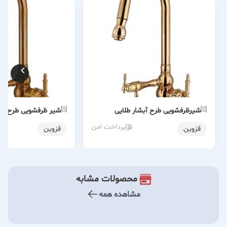
شیرظرفشویی طرح آبشار طلایی
شیر ظرفشویی طرح آبش
پرداخت امن
قزوین
قزوین
محصولات مشابه
مشاهده همه