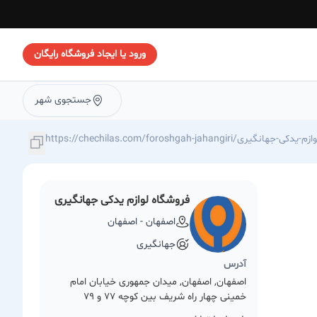
ورود یا ایجاد فروشگاه رایگان
جستجوی شهر
https://chechilas./فروشگاه-لوازم-یدکی-جهانگیری
فروشگاه لوازم یدکی جهانگیری
اصفهان - اصفهان
جهانگیری
آدرس
اصفهان, اصفهان, میدان جمهوری خیابان امام
خمینی چهار راه شریف بین کوچه 77 و 79