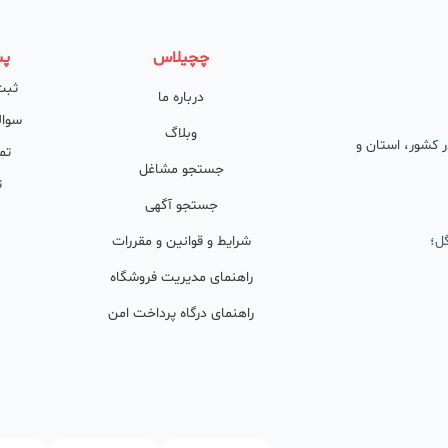
چچیلاس
پش
ثبت
درباره ما
سوال
وبلاگ
 در کشور، استان و
تم
جستجو مشاغل
ت
جستجو آگهی
ل؛
شرایط و قوانین و مقررات
راهنمای مدیریت فروشگاه
راهنمای درگاه پرداخت امن
ان پشتیبان
ولید محتوا و
ی فعال در