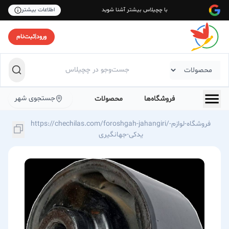
با چچیلاس بیشتر آشنا شوید
اطلاعات بیشتر
ورود
|
ثبت‌نام
جستجوی شهر
فروشگاه‌ها
محصولات
https://chechilas.com/foroshgah-jahangiri/فروشگاه-لوازم-
یدکی-جهانگیری