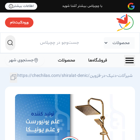
با چچیلاس بیشتر آشنا شوید
اطلاعات بیشتر
ورود
|
ثبت‌نام
جستجوی شهر
فروشگاه‌ها
محصولات
https://chechilas.com/shiralat-denic/شیرآلات-دنیک-در-قزوین