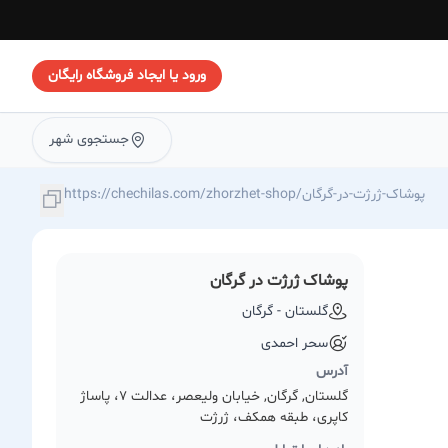
ورود یا ایجاد فروشگاه رایگان
جستجوی شهر
https://chechilas.com/zhorzhet-shop/پوشاک-ژرژت-در-گرگان
پوشاک ژرژت در گرگان
گلستان - گرگان
سحر احمدی
آدرس
گلستان, گرگان, خیابان ولیعصر، عدالت 7، پاساژ
کاپری، طبقه همکف، ژرژت