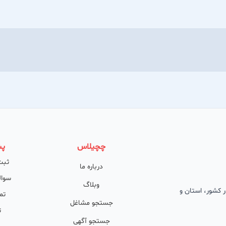
چچیلاس
پش
ثبت
درباره ما
سوال
وبلاگ
 در کشور، استان و
تم
جستجو مشاغل
ت