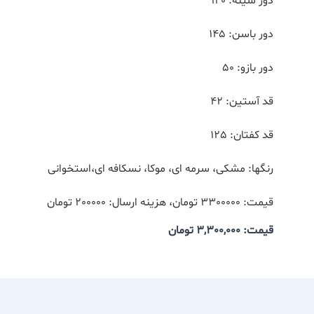
دور سینه: 120
دور باسن: 145
دور بازو: 50
قد آستین: 42
قد کفتان: 125
رنگها: مشکی، سرمه ای، موکا، نسکافه ای،استخوانی
قیمت: 3300000 تومان، هزینه ارسال: 200000 تومان
قیمت: 3,300,000
تومان