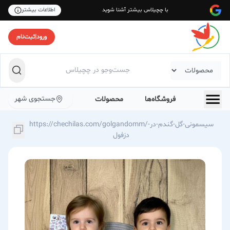
با چچیلاس بیشتر آشنا شوید
اطلاعات بیشتر
ورود
|
ثبت‌نام
جستجوی شهر
فروشگاه‌ها
محصولات
https://chechilas.com/golgandomm/سیسمونی-گل-گندم-در-
دزفول