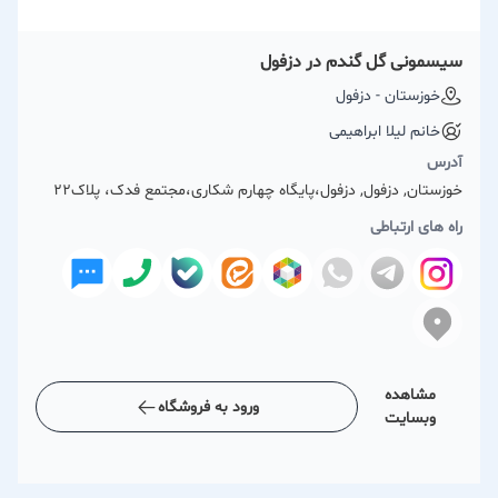
سیسمونی گل گندم در دزفول
خوزستان - دزفول
خانم لیلا ابراهیمی
آدرس
خوزستان, دزفول, دزفول،پایگاه چهارم شکاری،مجتمع فدک، پلاک22
راه های ارتباطی
مشاهده
ورود به فروشگاه
وبسایت