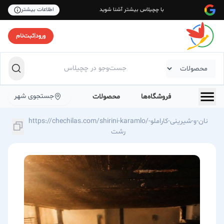
با چچیلاس بیشتر آشنا شوید
اطلاعات بیشتر
ورود
|
ثبت‌نام
جستجوی شهر
فروشگاه‌ها
محصولات
https://chechilas.com/shirini-karamlo/نان-و-شیرینی-کاراملو-
رشت