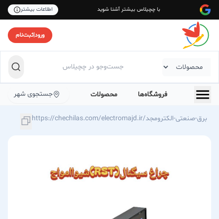
با چچیلاس بیشتر آشنا شوید
اطلاعات بیشتر
ورود
|
ثبت‌نام
جستجوی شهر
فروشگاه‌ها
محصولات
https://chechilas.com/electromajd.ir/برق-صنعتی-الکترومجد