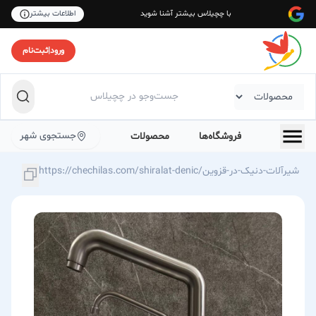
با چچیلاس بیشتر آشنا شوید
اطلاعات بیشتر
ورود
|
ثبت‌نام
جستجوی شهر
فروشگاه‌ها
محصولات
https://chechilas.com/shiralat-denic/شیرآلات-دنیک-در-قزوین